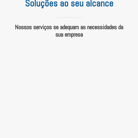
Soluções ao seu alcance
Nossos serviços se adequam as necessidades da
sua empresa
SEGURO DE VIDA PERSONALIZADO
Toda a segurança que você e sua família
merecem para viverem melhor.