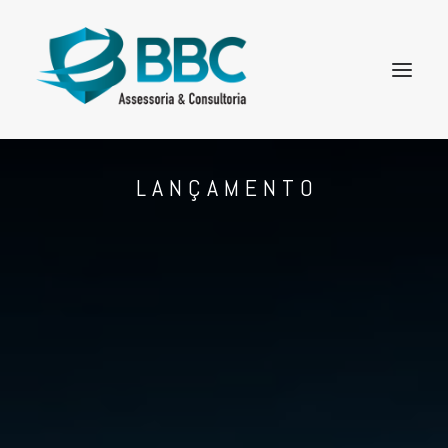
L A N Ç A M E N T O
SOLUÇÕES
PARCEIROS
CLIENTES
FALE COM UM CONSULTOR